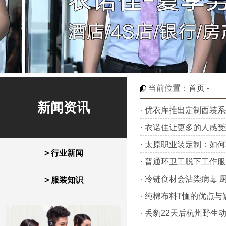
当前位置：
首页
-
新闻资讯
·
优衣库推出定制西装系
·
衣诺佳让更多的人感受
·
太原职业装定制：如何
> 行业新闻
·
普通环卫工脱下工作服
·
冷链食材会沾染病毒 
> 服装知识
·
纯棉布料T恤的优点与
·
丢豹22天后杭州野生