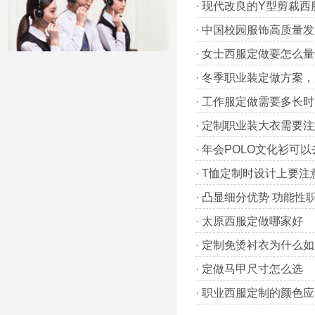
·
现代改良的Y型剪裁西
·
中国校园服饰高质量发
·
女士西服定做要怎么量
·
冬季职业装定做方案，
·
工作服定做需要多长时
·
定制职业装大衣需要注
·
年会POLO文化衫可
·
T恤定制时设计上要注
·
凸显细分优势 功能性
·
太原西服定做哪家好
·
定制免烫衬衣为什么如
·
定做马甲尺寸怎么选
·
职业西服定制的颜色应