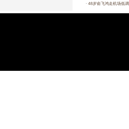
·
48岁俞飞鸿走机场低