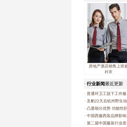
房地产酒店销售上班
衬衣
·
行业新闻
最近更新
·
普通环卫工脱下工作服
·
丢豹22天后杭州野生
·
凸显细分优势 功能性
·
中国西服西装品牌影响
·
第二届中国服装行业质