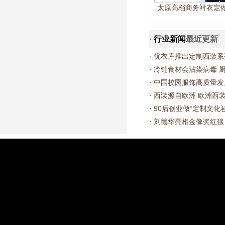
太原高档商务衬衣定
·
行业新闻
最近更新
·
优衣库推出定制西装系
·
冷链食材会沾染病毒 
·
中国校园服饰高质量发
·
西装源自欧洲 欧洲西
·
90后创业做“定制文化
·
刘德华亮相金像奖红毯