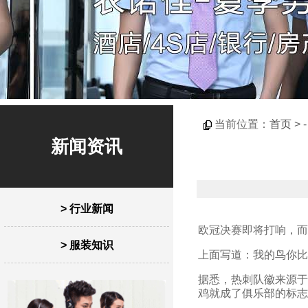
当前位置：
首页
> 
新闻资讯
> 行业新闻
欧冠决赛即将打响，而
> 服装知识
上面写道：我的鸟你比
据悉，热刺队徽来源于
鸡就成了俱乐部的标志