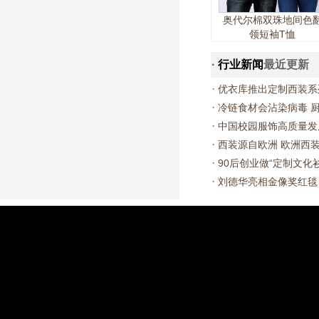
奥代尔棉双珠地间色
领短袖T恤
·
行业新闻
最近更新
·
优衣库推出定制西装系
·
冷链食材会沾染病毒 
·
中国校园服饰高质量发
·
西装源自欧洲 欧洲西
·
90后创业做“定制文化
·
刘德华亮相金像奖红毯